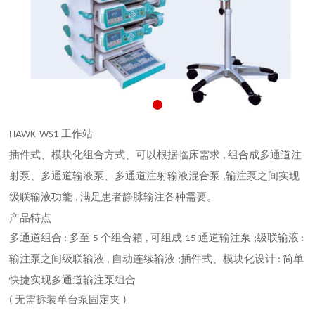
工作站
HAWK-WS1
插件式、模块化组合方式、可以根据临床需求
组合成
多通道注
,
射泵、多通道输液泵、多通道注射输液混合泵
输注泵之间实现
,
级联输液功能
满足患者静脉输注各种
需要。
,
产品特点
多通道组合
多至
个组合箱
可组成
通道输注泵
级联输液
:
5
,
15
;
:
输注泵之间级联输液
自动连续输液
插件式、模块化设计
简单
,
;
:
快捷实现多通道输注泵组合
无需拆装单台泵固定夹
(
)